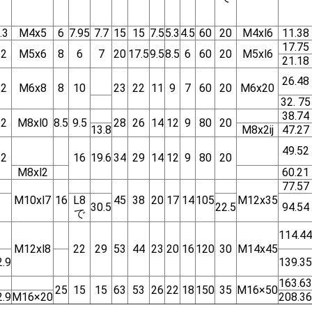
.3
M4x5
6
7.95
7.7
15
15
7.5
5.3
4.5
60
20
M4xl6
11.38
17.75
12
M5x6
8
6
7
20
17.5
9.5
8.5
6
60
20
M5xl6
21.18
26.48
12
M6x8
8
10
23
22
11
9
7
60
20
M6x20
32. 75
38.74
12
M8xl0
8.5
9.5
28
26
14
12
9
80
20
13.8
M8x2ij
47.27
49.52
12
16
19.6
34
29
14
12
9
80
20
M8xl2
60.21
77.57
M10xl7
16
L8
45
38
20
17
14
105
M12x35
30.5
22.5
94.54
で
114.44
M12xl8
22
29
53
44
23
20
16
120
30
M14x45
2.9
139.35
163.63
25
15
15
63
53
26
22
18
150
35
M16×50
2.9
M16×20
208.36