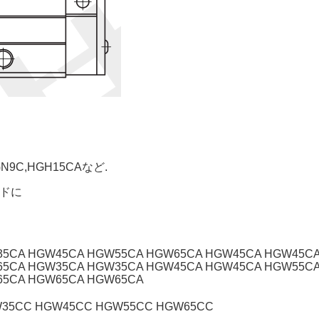
C,HGH15CAなど.
イドに
5CA HGW45CA HGW55CA HGW65CA HGW45CA HGW45C
5CA HGW35CA HGW35CA HGW45CA HGW45CA HGW55C
65CA HGW65CA HGW65CA
35CC HGW45CC HGW55CC HGW65CC