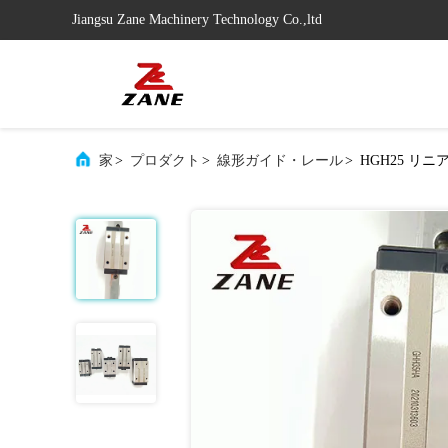
Jiangsu Zane Machinery Technology Co.,ltd
家
>
プロダクト
>
線形ガイド・レール
>
HGH25 リ