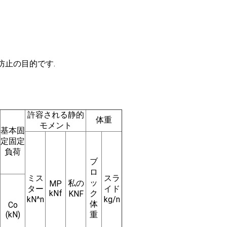
防止の目的です.
許容される静的
体重
モメント
基本固
定固定
負荷
ブ
ロ
ミス
スラ
ッ
私の
MP
ター
イド
kNf
ク
KNF
kN^n
kg/n
体
Co
(kN)
重