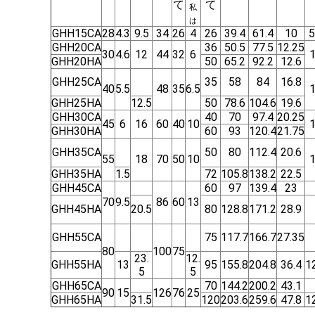
て
て
私
は
GHH15CA
28
4.3
9.5
34
26
4
26
39.4
61.4
10
5
GHH20CA
36
50.5
77.5
12.25
30
4.6
12
44
32
6
GHH20HA
50
65.2
92.2
12.6
GHH25CA
35
58
84
16.8
40
5.5
48
35
6.5
GHH25HA
12.5
50
78.6
104.6
19.6
GHH30CA
40
70
97.4
20.25
45
6
16
60
40
10
GHH30HA
60
93
120.4
21.75
GHH35CA
50
80
112.4
20.6
55
18
70
50
10
GHH35HA
1.5
72
105.8
138.2
22.5
GHH45CA
60
97
139.4
23
70
9.5
86
60
13
GHH45HA
20.5
80
128.8
171.2
28.9
GHH55CA
75
117.7
166.7
27.35
80
100
75
23.
12.
GHH55HA
13
95
155.8
204.8
36.4
1
5
5
GHH65CA
70
144.2
200.2
43.1
90
15
126
76
25
GHH65HA
31.5
120
203.6
259.6
47.8
1