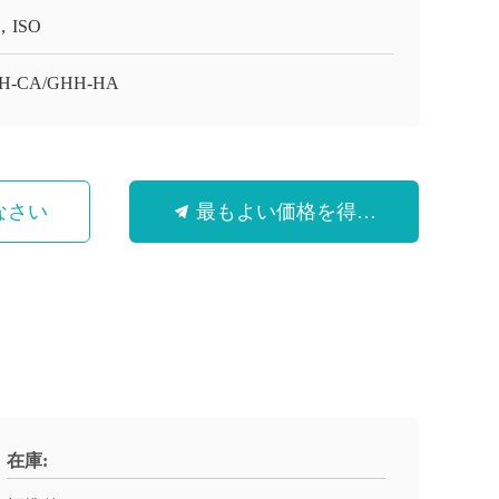
，ISO
H-CA/GHH-HA
なさい
最もよい価格を得なさい
在庫: