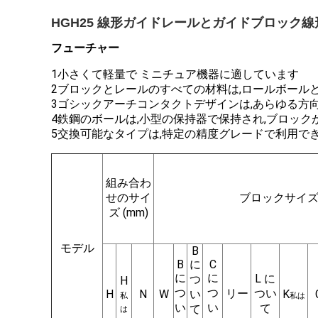
HGH25 線形ガイドレールとガイドブロック
フューチャー
1小さくて軽量で ミニチュア機器に適しています
2ブロックとレールのすべての材料は,ロールボール
3ゴシックアーチコンタクトデザインは,あらゆる方
4鉄鋼のボールは,小型の保持器で保持され,ブロッ
5交換可能なタイプは,特定の精度グレードで利用でき
組み合わ
せのサイ
ブロックサイズ 
ズ (mm)
モデル
B
B
に
C
に
に
L に
つ
H
つ
つ
リー
つい
H
N
W
い
K
私
私は
い
い
て
て
は