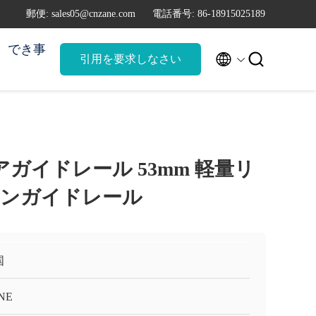
郵便: sales05@cnzane.com
電話番号: 86-18915025189
でき事


引用を要求しなさい
ニアガイドレール 53mm 軽量リ
ョンガイドレール
国
NE