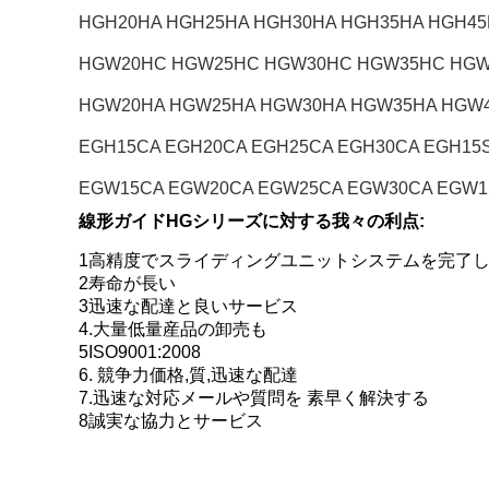
HGH20HA HGH25HA HGH30HA HGH35HA HGH45
HGW20HC HGW25HC HGW30HC HGW35HC HG
HGW20HA HGW25HA HGW30HA HGW35HA HG
EGH15CA EGH20CA EGH25CA EGH30CA EGH
EGW15CA EGW20CA EGW25CA EGW30CA EGW1
線形ガイドHGシリーズに対する我々の利点:
1高精度でスライディングユニットシステムを完了し
2寿命が長い
3迅速な配達と良いサービス
4.
大量
低量産品の卸売も
5ISO9001:2008
6.
競争力
価格,質,迅速な配達
7.
迅速な対応
メールや質問を 素早く解決する
8誠実な協力とサービス