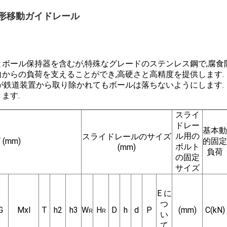
線形移動ガイドレール
とボール保持器を含むが,特殊なグレードのステンレス鋼で,腐食
向からの負荷を支えることができ,高硬さと高精度を提供します.
クが鉄道装置から取り除かれてもボールは落ちないようにします.
ます.
スライ
ドレー
基本動
ル用の
スライドレールのサイズ
(mm)
的固定
ボルト
(mm)
負荷
の固定
サイズ
E に
つ
G
Mxl
T
h2
h3
W
H
D
h
d
P
(mm)
C(kN)
R
R
い
て