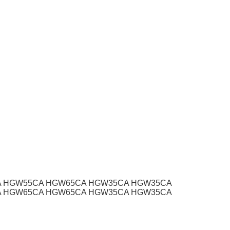
A HGW55CA HGW65CA HGW35CA HGW35CA
A HGW65CA HGW65CA HGW35CA HGW35CA