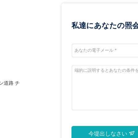
私達にあなたの照
ン道路 チ
今堤出しなさい