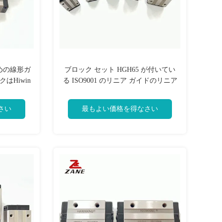
ための線形ガ
ブロック セット HGH65 が付いてい
はHiwin
る ISO9001 のリニア ガイドのリニア
レールのスライド
さい
最もよい価格を得なさい