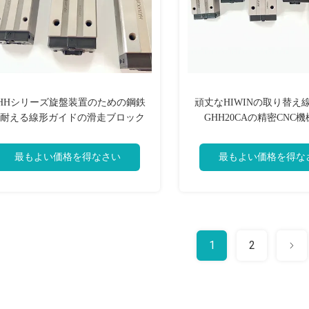
HHシリーズ旋盤装置のための鋼鉄
頑丈なHIWINの取り替え
耐える線形ガイドの滑走ブロック
GHH20CAの精密CNC機
最もよい価格を得なさい
最もよい価格を得な
1
2