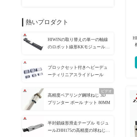
熱いプロダクト
H
HIWINの取り替えの単一の軸線
のロボット線形KKモジュール
KK40 KK60 KK86 KK100 KK130
ブロックセット付きヘビーデュ
ーティリニアスライドレール
ビデオ
高精度ベアリング鋼球ねじ 3D
プリンター ボール ナット 80MM
半封鎖線形滑走テーブル モジュ
ールZHH175の高精度の球ねじ塵