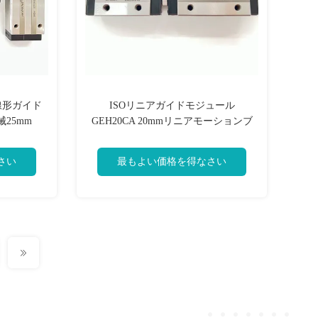
線形ガイド
ISOリニアガイドモジュール
械25mm
GEH20CA 20mmリニアモーションブ
ロックベアリング
さい
最もよい価格を得なさい