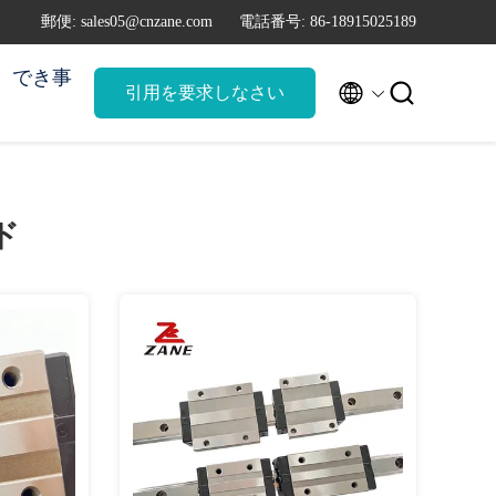
郵便: sales05@cnzane.com
電話番号: 86-18915025189
でき事


引用を要求しなさい
ド