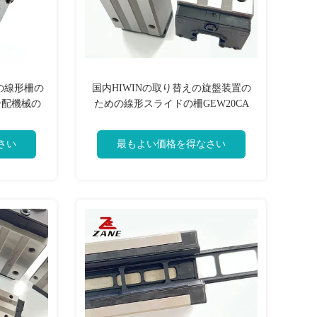
の線形柵の
国内HIWINの取り替えの旋盤装置の
分配機械の
ための線形スライドの柵GEW20CA
さい
最もよい価格を得なさい