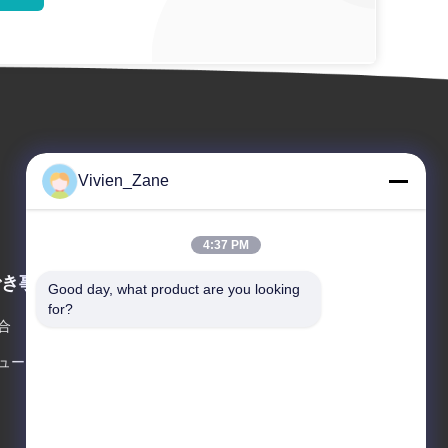
Vivien_Zane
4:37 PM
でき事
Good day, what product are you looking 
引用を要求しなさい
for?
合
電話番号: 86-18915025189
ュース


