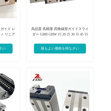
 ガイド レ
高品質 高精度 四角線形ガイドスライ
ティ リニア
ダー GHH GHW 15 20 25 30 35 45 55
65 CC CA
さい
最もよい価格を得なさい