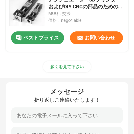
およびDIY CNCの部品のための単
一の軸線のロボット
MOQ：交渉
線形ガイド・レール
価格：negotiable
線形案内面
ベストプライス
お問い合わせ
球ねじ
多くを見て下さい
転造ボールねじ
メッセージ
リニアガイドモジュール
折り返しご連絡いたします！
KKモジュール
単一の軸線のアクチュエーター