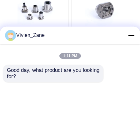
SF STYPE 転造ボール
UFD TYPE C7 ボールね
Vivien_Zane
ねじ ミニチュア
じフランジ P2 転造ボ
6000mmねじ ボールね
ールねじ
じ
1:11 PM
ベストプライス
ベストプライス
Good day, what product are you looking 
for?
お問い合わせ
お問い合わせ
多くを見て下さい
ホーム
企業情報
お問い合わせ
Desktop Site
サイトマップ
プライバシー規約