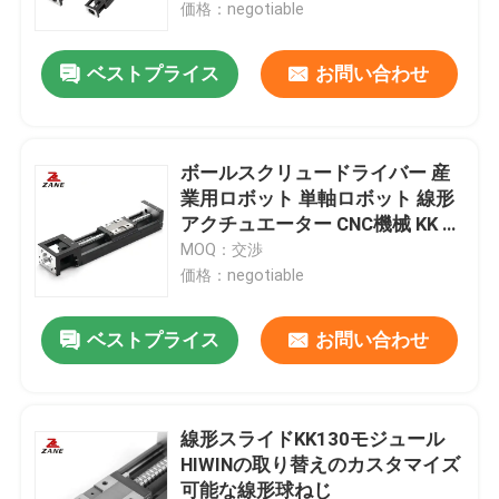
価格：negotiable
ベストプライス
お問い合わせ
ボールスクリュードライバー 産
業用ロボット 単軸ロボット 線形
アクチュエーター CNC機械 KK モ
ジュール
MOQ：交渉
価格：negotiable
ベストプライス
お問い合わせ
ホーム
製品
線形スライドKK130モジュール
HIWINの取り替えのカスタマイズ
可能な線形球ねじ
企業情報