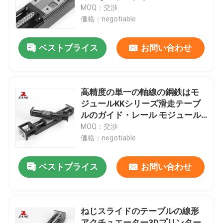
MOQ：交渉
価格：negotiable
会社案内
ベストプライス
お問い合わせ
品質管理
お問い合わせ
高精度の単一の軸線の鋼鉄はモ
ジュールKKシリーズ滑走テーブ
ルのガイド・レール モジュール
ニュース
を基づかせていた
MOQ：交渉
価格：negotiable
すべての場合
ベストプライス
お問い合わせ
見積依頼
ねじスライドのテーブルの線形
線形ガイド
アクチュエーター3Dプリンター