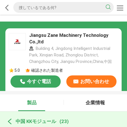
Jiangsu Zane Machinery Technology
Co.,ltd
Building 4, Jingdong Intelligent Industrial
Park, Xinqian Road, Zhonglou District,
Changzhou City, Jiangsu Province,China,中国
5.0
確認された製造者
今すぐ電話
お問い合わせ
製品
企業情報
中国 KKモジュール
(23)