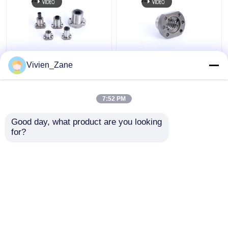
SF STYPE 転造ボール
UFD TYPE C7 ボールね
Vivien_Zane
ねじ ミニチュア
じフランジ P2 転造ボ
6000mmねじ ボールね
ールねじ
じ
7:52 PM
ベストプライス
ベストプライス
Good day, what product are you looking 
for?
お問い合わせ
お問い合わせ
多くを見て下さい
ホーム
企業情報
お問い合わせ
Desktop Site