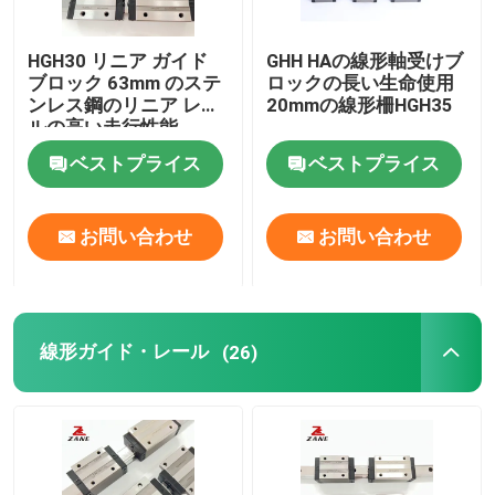
YYCのラック・ピニオン
HGH30 リニア ガイド
GHH HAの線形軸受けブ
ブロック 63mm のステ
ロックの長い生命使用
ンレス鋼のリニア レー
20mmの線形柵HGH35
球ねじ端サポート
ルの高い走行性能
ベストプライス
ベストプライス
Nidec Shimpoの変速機
お問い合わせ
お問い合わせ
リニアガイドスライド
直動ガイド
線形ガイド・レール
(26)
線形スライドの柵