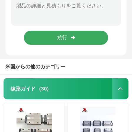
ガイド ブロックが付いている重負荷 HGH35 リニア ガイド高精度な 12mm リニア レール
線形ガイド・レール
高精度 25mm リニアレール 1000mm リニアスライドレール HGH55
ブロック セット HGH65 が付いている ISO9001 のリニア ガイドのリニア レールのスライド
線形案内面
GHH55線形ガイド・レールのブロックGHHカリフォルニア50mmの正方形の線形柵のオートメーション ライン
CNC機械のための5000mmの頑丈な球ねじ3.3mmの鉛ねじナット
球ねじ
米国からの他のカテゴリー
転造ボールねじ
線形ガイド
(30)
リニアガイドモジュール
KKモジュール
単一の軸線のアクチュエーター