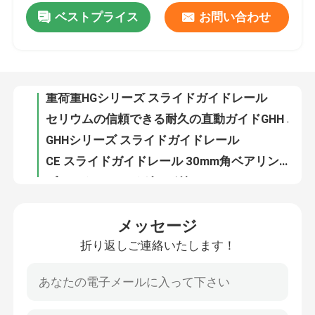
ベストプライス
お問い合わせ
完全密閉型 3500mm ベルト ドライブ リニア ガイド レール 100kg ボール スクリュー リニア モジュール
重荷重HGシリーズ スライドガイドレール
会社案内
セリウムの信頼できる耐久の直動ガイドGHH HA LMガイドの軸受け
GHHシリーズ スライドガイドレール
品質管理
CE スライドガイドレール 30mm角ベアリングリニアガイド GHH15CA
ブロックのスライダーが付いているGHH CA 30mmの線形ガイド・レールの正方形のガイド・レール
お問い合わせ
HGH25 リニア ベアリング ブロック 65mm ステンレス鋼リニア スライド ガイド
HGH20 63mm リニアレールベアリングブロック 20mm リニアベアリングブロック
ニュース
新機能 スライドガイドレール GHH HA ステンレスシャフト リニアガイド
GHH HA リニアガイドスライドキャリッジ CNC 1500mm ミニチュアリニアレールスライド
すべての場合
メッセージ
GHH HAの線形軸受けブロックの長い生命使用20mmの線形柵HGH35
折り返しご連絡いたします！
HGH30 リニア ガイド ブロック 63mm のステンレス鋼のリニア レールの高い走行性能
見積依頼
ブロック セットが付いている高精度の低雑音 Cnc の線形ガイド 10mm の線形柵のスライド
5cm リニア ガイド レール 40mm ガイド ブロック GHH CA 付きリニア モーション レール
線形ガイド
HGH35 リニア ガイド レール ブロック GHH HA 53mm CNC リニア ガイド レール