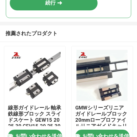
続行
推薦されたプロダクト
ホーム
線形ガイドレール 軸承
GMWシリーズリニア
鉄線形ブロック スライ
ガイドレールブロック
製品
ドスケート GEW15 20
20mmロープロファイ
25 30 GEH15 20 25 30
ルリニアガイドキャリ
ッジ
企業情報
お問い合わせを送信
お問い合わせを送信