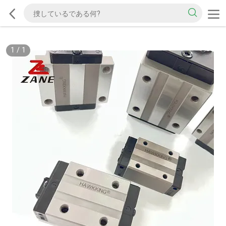
1
/
1