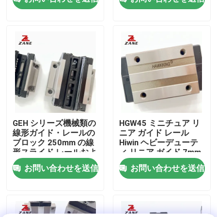
会社案内
品質管理
お問い合わせ
ニュース
GEH シリーズ機械類の
HGW45 ミニチュア リ
線形ガイド・レールの
ニア ガイド レール
ブロック 250mm の線
Hiwin ヘビーデューテ
すべての場合
形スライド レールおよ
ィ リニア ガイド 7mm
びキャリッジ
お問い合わせを送信
お問い合わせを送信
見積依頼
線形ガイド