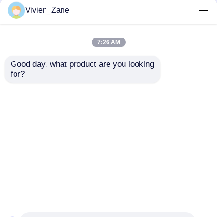
Vivien_Zane
線形ガイド・レール
7:26 AM
線形案内面
Good day, what product are you looking 
for?
HGW55線形スライド
HGW55 リニアガイド
レール9mm 3dは医療
ブロック HGW65 軽量
球ねじ
機器のための線形ガイ
15mm リニアスライド
ドを印刷しました
レール
転造ボールねじ
お問い合わせを送信
お問い合わせを送信
リニアガイドモジュール
ホーム
企業情報
お問い合わせ
Desktop Site
サイトマップ
プライバシー規約
KKモジュール
単一の軸線のアクチュエーター
品質
線形ガイド
中国工場.Copyright © 2026